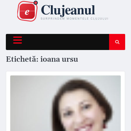
Skip
to
content
Etichetă:
ioana ursu