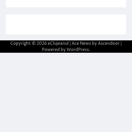
Copyright © 2026
eClujeanul
| Ace News by
Ascendoor
|
Powered by
WordPress
.