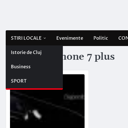
Skip
to
content
STIRI LOCALE
Evenimente
Politic
CON
Istorie de Cluj
Etichetă:
iphone 7 plus
Business
SPORT