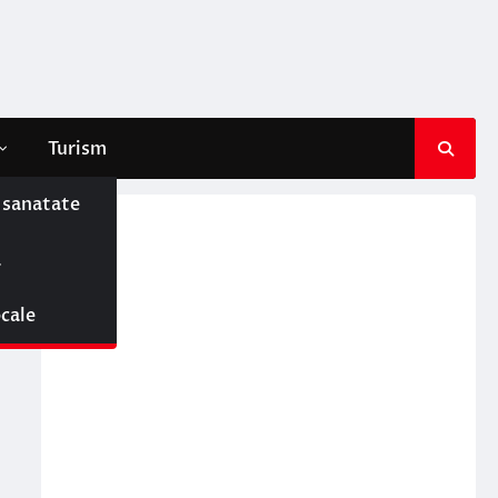
Turism
e sanatate
ă
ocale