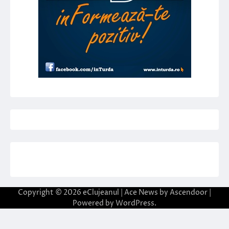
Copyright © 2026
eClujeanul
| Ace News by
Ascendoor
|
Powered by
WordPress
.