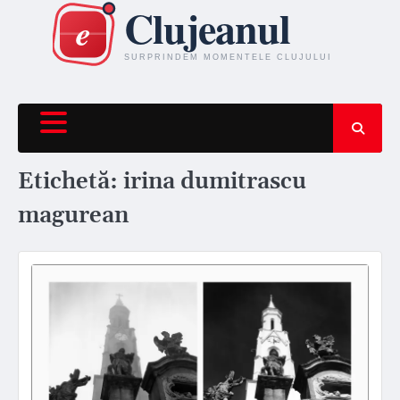
Skip
to
content
Etichetă:
irina dumitrascu
magurean