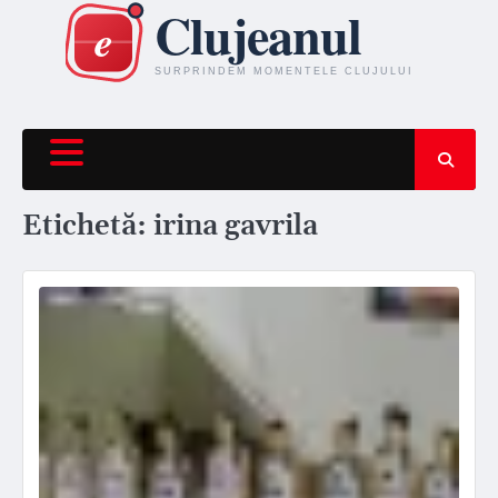
Skip
to
content
Etichetă:
irina gavrila