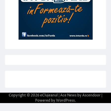
Copyright © 2026
eClujeanul
| Ace News by
Ascendoor
|
Powered by
WordPress
.