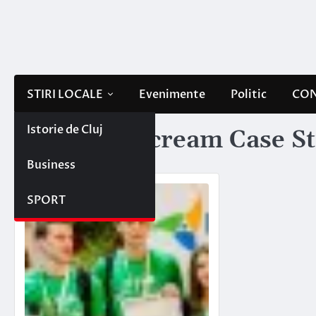
Skip
to
content
STIRI LOCALE
Evenimente
Politic
CON
Istorie de Cluj
Etichetă:
iScream Case S
Business
SPORT