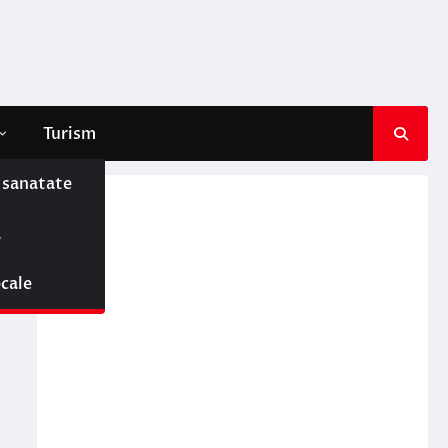
Turism
e sanatate
ă
ocale