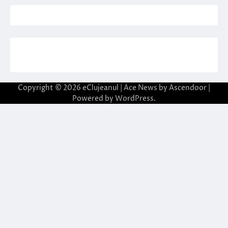
Copyright © 2026
eClujeanul
| Ace News by
Ascendoor
|
Powered by
WordPress
.