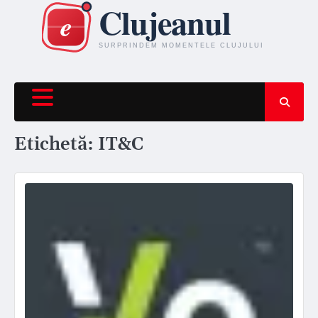
Skip
to
content
Etichetă:
IT&C