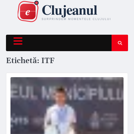
Skip
to
content
Etichetă:
ITF