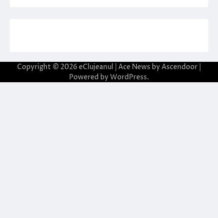
Copyright © 2026
eClujeanul
| Ace News by
Ascendoor
|
Powered by
WordPress
.