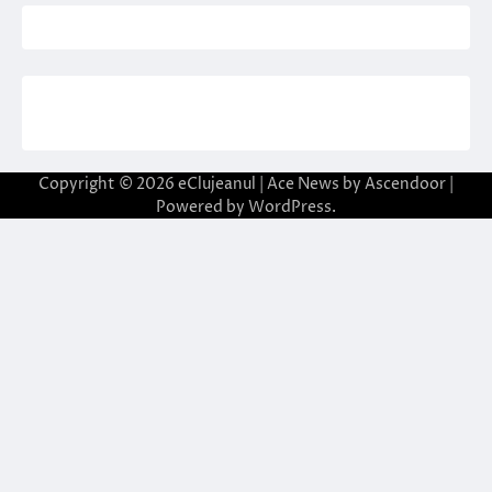
Copyright © 2026
eClujeanul
| Ace News by
Ascendoor
|
Powered by
WordPress
.