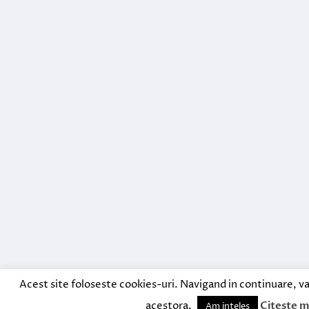
Acest site foloseste cookies-uri. Navigand in continuare, va
acestora.
Citeste m
Am inteles