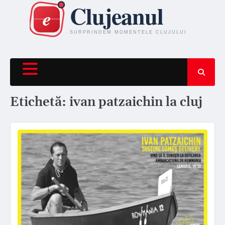
Skip
to
content
Etichetă:
ivan patzaichin la cluj