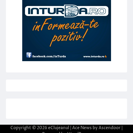
Copyright © 2026
eClujeanul
| Ace News by
Ascendoor
|