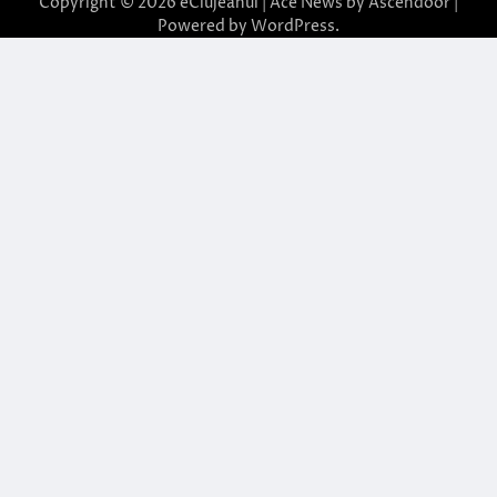
Copyright © 2026
eClujeanul
| Ace News by
Ascendoor
|
Powered by
WordPress
.