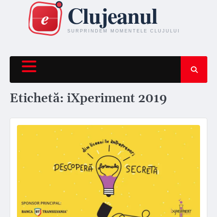
Skip
to
content
Etichetă:
iXperiment 2019