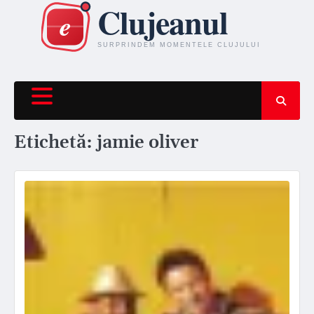
Skip
to
content
Etichetă:
jamie oliver