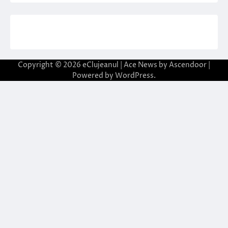
Copyright © 2026
eClujeanul
| Ace News by
Ascendoor
|
Powered by
WordPress
.