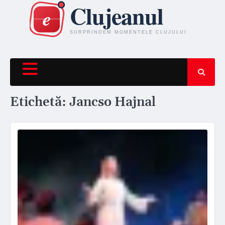
Skip
to
content
Etichetă:
Jancso Hajnal