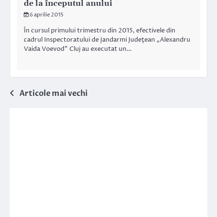
de la începutul anului
6 aprilie 2015
În cursul primului trimestru din 2015, efectivele din
cadrul Inspectoratului de Jandarmi Judeţean „Alexandru
Vaida Voevod” Cluj au executat un…
Navigare
Articole mai vechi
în
articole