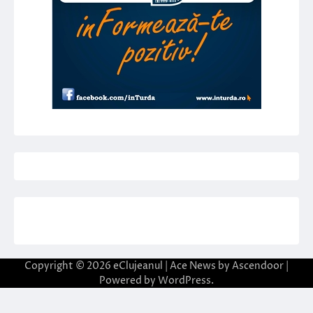
Copyright © 2026
eClujeanul
| Ace News by
Ascendoor
|
Powered by
WordPress
.