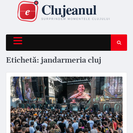
Skip
to
content
Etichetă:
jandarmeria cluj