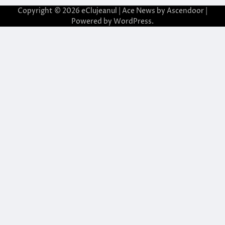
Copyright © 2026
eClujeanul
| Ace News by
Ascendoor
|
Powered by
WordPress
.