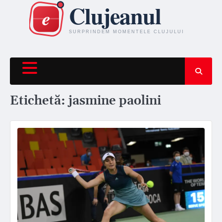
Skip
to
content
Etichetă:
jasmine paolini