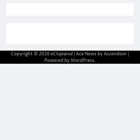
Copyright © 2026
eClujeanul
| Ace News by
Ascendoor
|
Powered by
WordPress
.