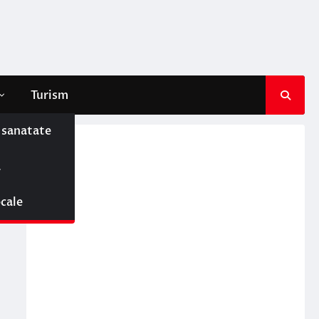
Turism
e sanatate
ă
ocale