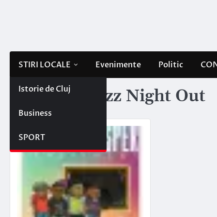
Skip
to
content
STIRI LOCALE
Evenimente
Politic
CON
Istorie de Cluj
Etichetă:
Jazz Night Out
Business
SPORT