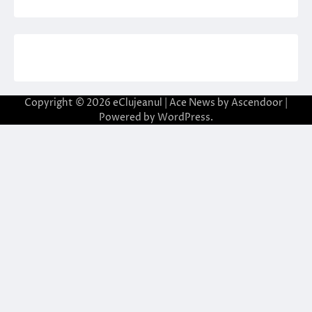
Copyright © 2026
eClujeanul
| Ace News by
Ascendoor
|
Powered by
WordPress
.