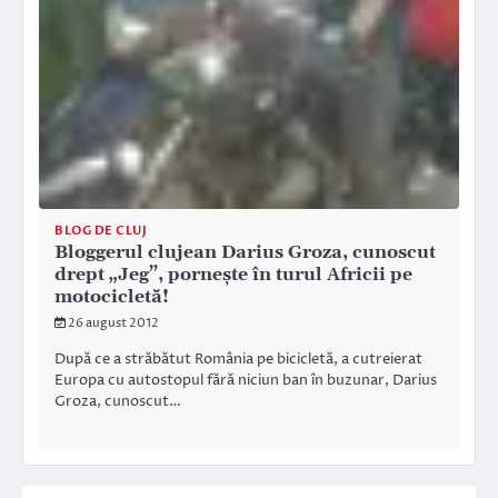
BLOG DE CLUJ
Bloggerul clujean Darius Groza, cunoscut
drept „Jeg”, porneşte în turul Africii pe
motocicletă!
26 august 2012
După ce a străbătut România pe bicicletă, a cutreierat
Europa cu autostopul fără niciun ban în buzunar, Darius
Groza, cunoscut…