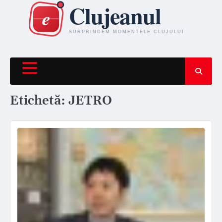
Skip
to
content
Etichetă:
JETRO