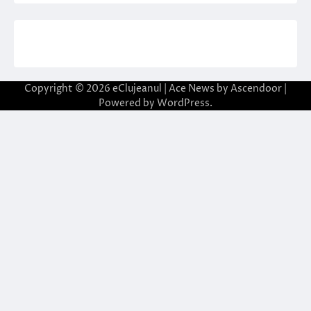
Copyright © 2026
eClujeanul
| Ace News by
Ascendoor
|
Powered by
WordPress
.