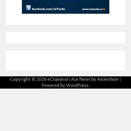
Copyright © 2026
eClujeanul
| Ace News by
Ascendoor
|
Powered by
WordPress
.