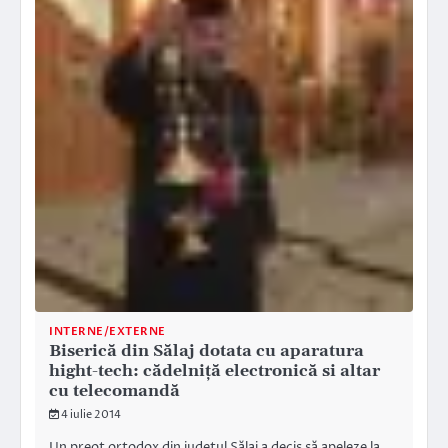
INTERNE/EXTERNE
Biserică din Sălaj dotata cu aparatura
hight-tech: cădelniţă electronică si altar
cu telecomandă
4 iulie 2014
Un preot ortodox din judeţul Sălaj a decis să apeleze la