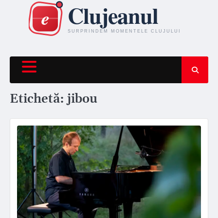
Skip
to
content
Etichetă:
jibou