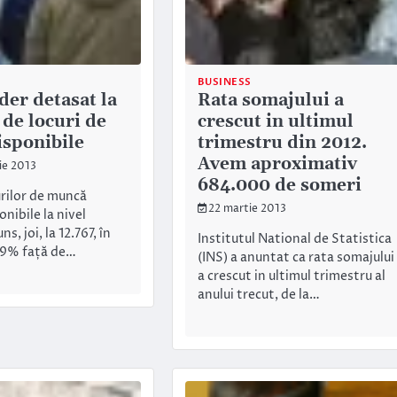
BUSINESS
ider detasat la
Rata somajului a
de locuri de
crescut in ultimul
sponibile
trimestru din 2012.
Avem aproximativ
ie 2013
684.000 de someri
rilor de muncă
22 martie 2013
nibile la nivel
ns, joi, la 12.767, în
Institutul National de Statistica
7,9% față de…
(INS) a anuntat ca rata somajului
a crescut in ultimul trimestru al
anului trecut, de la…