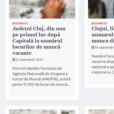
BUSINESS
BUSINESS
Judeţul Cluj, din nou
Clujul, l
pe primul loc după
numarul 
Capitală la numărul
munca di
locurilor de muncă
19 septembr
vacante
Numărul locu
23 noiembrie 2013
vacante dispo
național a aju
Potrivit datelor furnizate de
creștere cu 
Agenţia Naţională de Ocupare a
Forţei de Muncă (ANOFM), există
peste 11.500 de locuri de muncă…