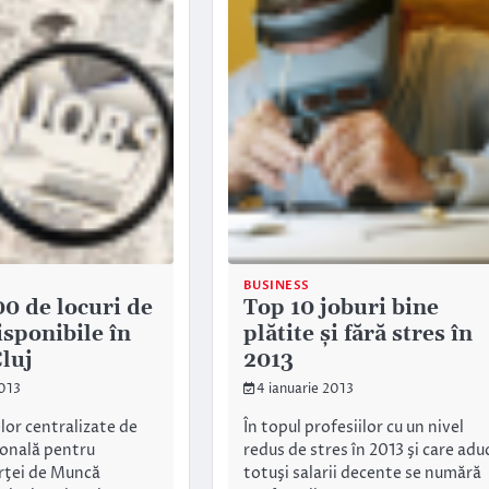
BUSINESS
00 de locuri de
Top 10 joburi bine
sponibile în
plătite şi fără stres în
Cluj
2013
2013
4 ianuarie 2013
lor centralizate de
În topul profesiilor cu un nivel
onală pentru
redus de stres în 2013 şi care adu
rţei de Muncă
totuşi salarii decente se numără