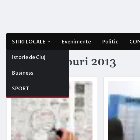
Skip
to
content
STIRI LOCALE
Evenimente
Politic
CON
Istorie de Cluj
Etichetă:
joburi 2013
Business
SPORT