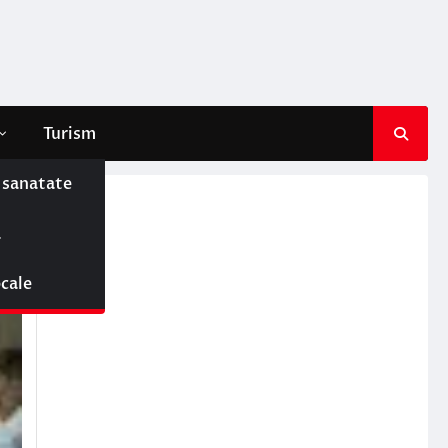
Turism
e sanatate
ă
ocale