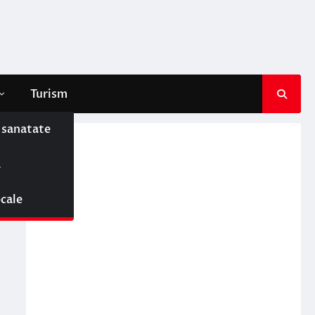
Turism
e sanatate
ă
ocale