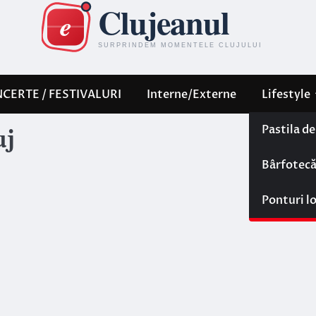
CERTE / FESTIVALURI
Interne/Externe
Lifestyle
Pastila d
uj
Bârfotec
Ponturi l