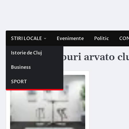
Skip
to
content
STIRI LOCALE
Evenimente
Politic
CON
Istorie de Cluj
Etichetă:
joburi arvato cl
Business
SPORT