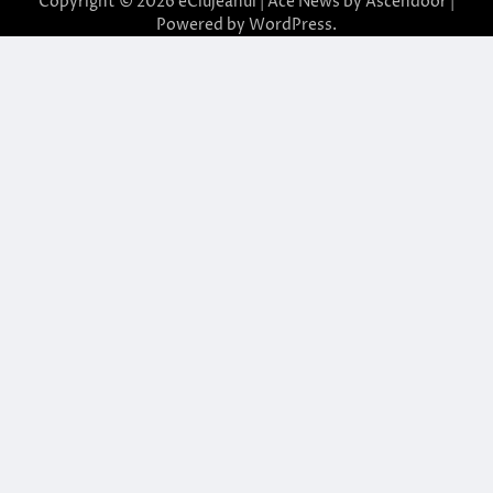
Copyright © 2026
eClujeanul
| Ace News by
Ascendoor
|
Powered by
WordPress
.