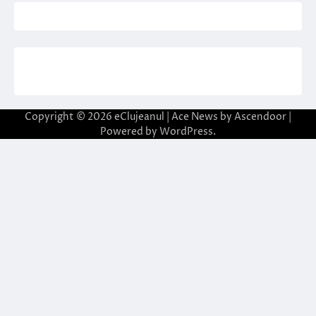
Copyright © 2026
eClujeanul
| Ace News by
Ascendoor
|
Powered by
WordPress
.