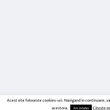
Acest site foloseste cookies-uri. Navigand in continuare, va
acestora.
Citeste m
Am inteles