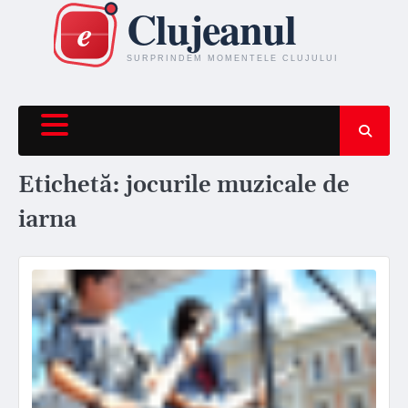
Skip
to
content
Etichetă:
jocurile muzicale de
iarna