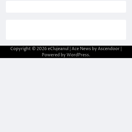
Copyright © 2026
eClujeanul
| Ace News by
Ascendoor
|
Powered by
WordPress
.