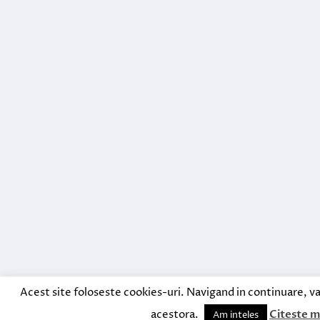
Acest site foloseste cookies-uri. Navigand in continuare, va
acestora.
Citeste m
Am inteles