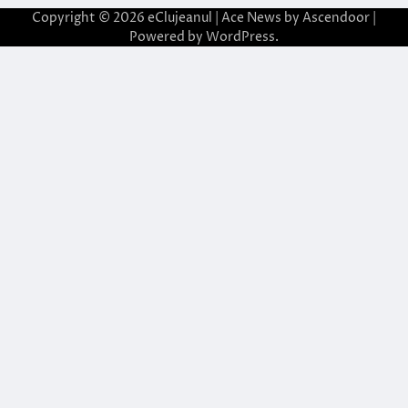
Copyright © 2026
eClujeanul
| Ace News by
Ascendoor
|
Powered by
WordPress
.