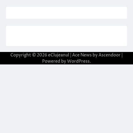
Copyright © 2026
eClujeanul
| Ace News by
Ascendoor
|
Powered by
WordPress
.