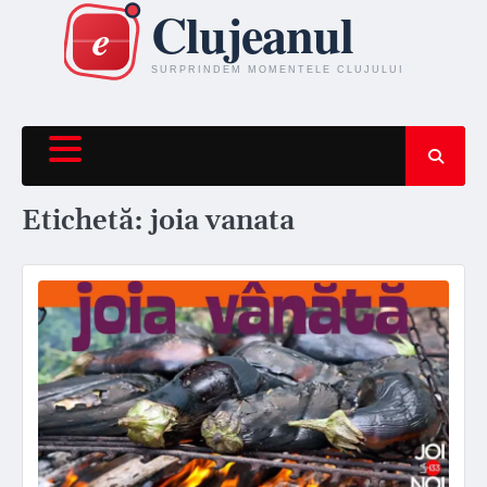
Skip
to
content
Etichetă:
joia vanata