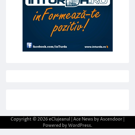
Copyright © 2026
eClujeanul
| Ace News by
Ascendoor
|
Powered by
WordPress
.