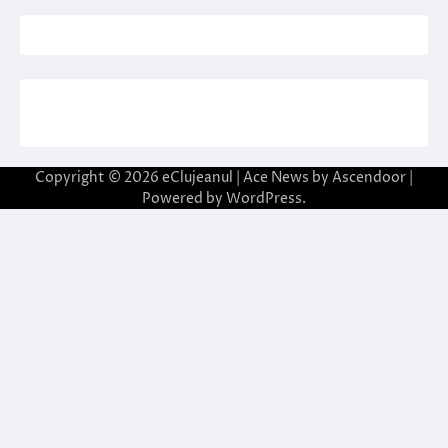
Copyright © 2026
eClujeanul
| Ace News by
Ascendoor
|
Powered by
WordPress
.