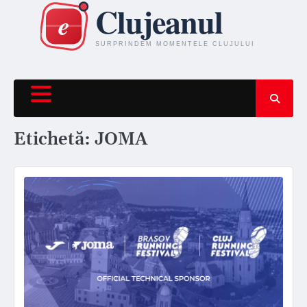
Skip
to
content
Etichetă:
JOMA