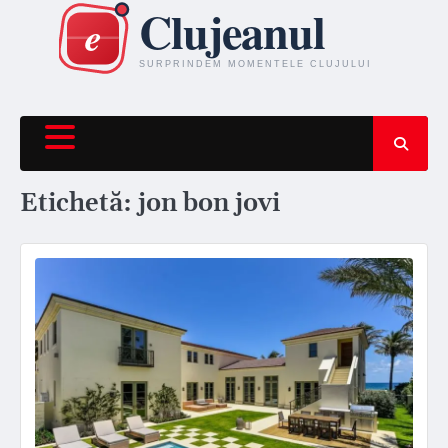
Skip
to
content
Etichetă:
jon bon jovi