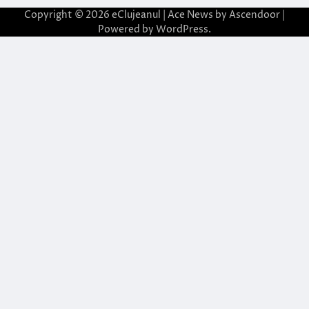
Copyright © 2026
eClujeanul
| Ace News by
Ascendoor
|
Powered by
WordPress
.