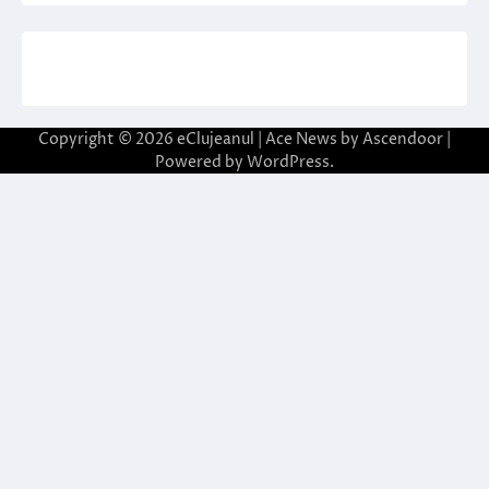
Copyright © 2026
eClujeanul
| Ace News by
Ascendoor
|
Powered by
WordPress
.