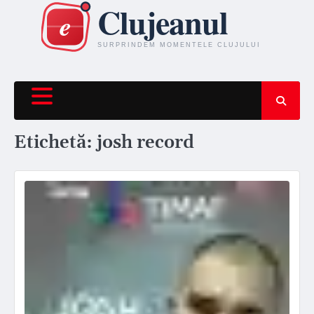
Skip
to
content
Etichetă:
josh record