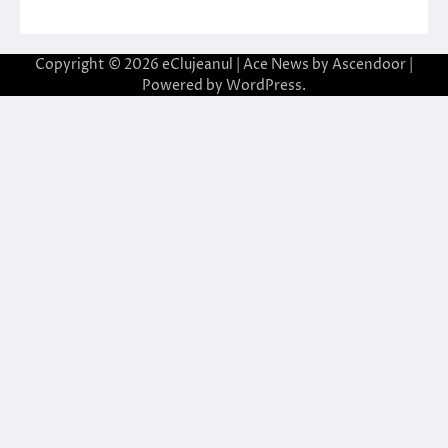
Copyright © 2026
eClujeanul
| Ace News by
Ascendoor
|
Powered by
WordPress
.