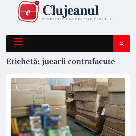
Skip
to
content
Etichetă:
jucarii contrafacute