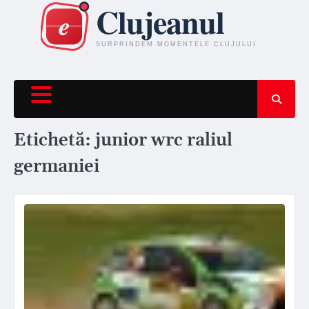
Skip
to
content
Etichetă:
junior wrc raliul
germaniei