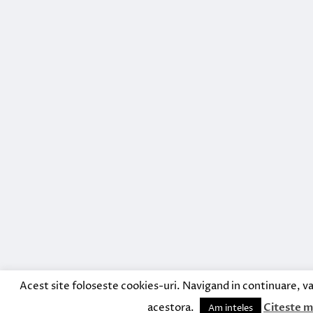
Acest site foloseste cookies-uri. Navigand in continuare, va
acestora.
Citeste m
Am inteles