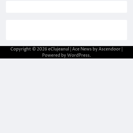
Copyright © 2026
eClujeanul
| Ace News by
Ascendoor
|
Powered by
WordPress
.