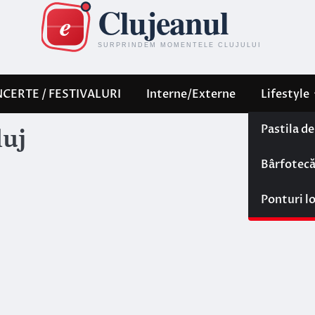
CERTE / FESTIVALURI
Interne/Externe
Lifestyle
Pastila d
luj
Bârfotec
Ponturi l