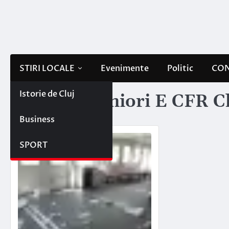
Skip
to
content
STIRI LOCALE
Evenimente
Politic
CON
Istorie de Cluj
Etichetă:
juniori E CFR C
Business
SPORT