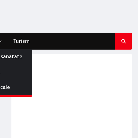
Turism
e sanatate
ă
ocale