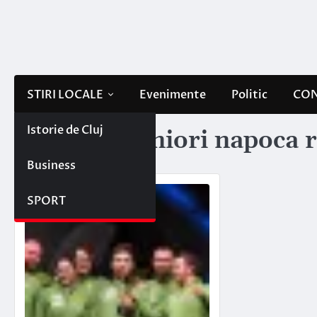
Skip
to
content
STIRI LOCALE
Evenimente
Politic
CON
Istorie de Cluj
Etichetă:
juniori napoca 
Business
SPORT