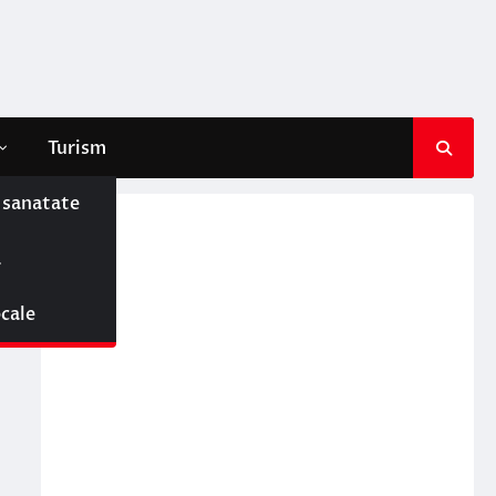
Turism
e sanatate
ă
ocale