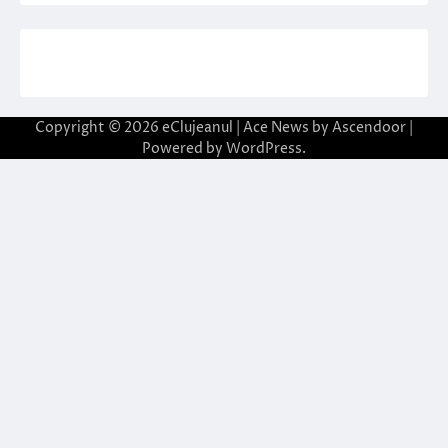
Copyright © 2026
eClujeanul
| Ace News by
Ascendoor
|
Powered by
WordPress
.