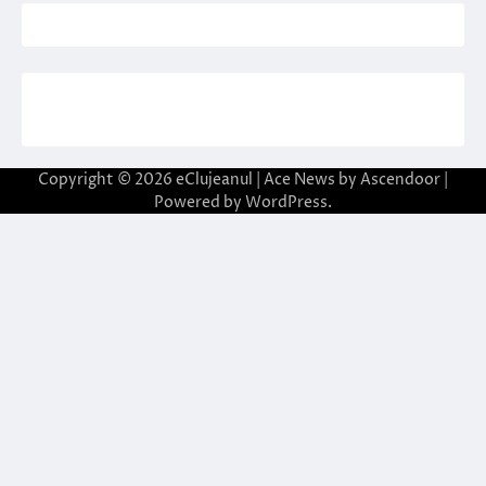
Copyright © 2026
eClujeanul
| Ace News by
Ascendoor
|
Powered by
WordPress
.