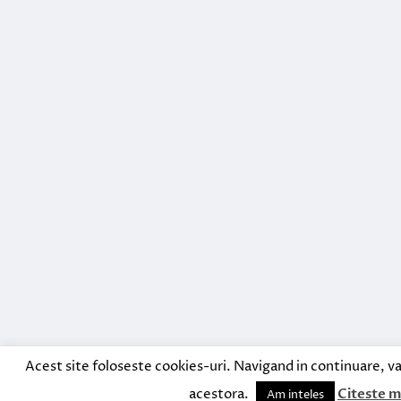
Acest site foloseste cookies-uri. Navigand in continuare, va
acestora.
Citeste m
Am inteles