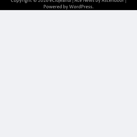
Copyright © 2026
eClujeanul
| Ace News by
Ascendoor
|
Powered by
WordPress
.