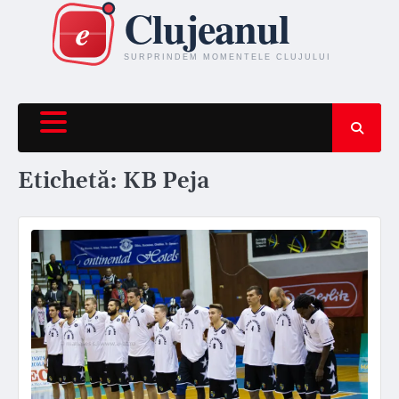
Skip
to
content
Etichetă:
KB Peja