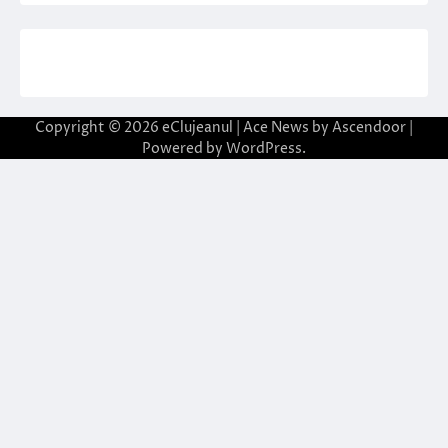
Copyright © 2026
eClujeanul
| Ace News by
Ascendoor
|
Powered by
WordPress
.