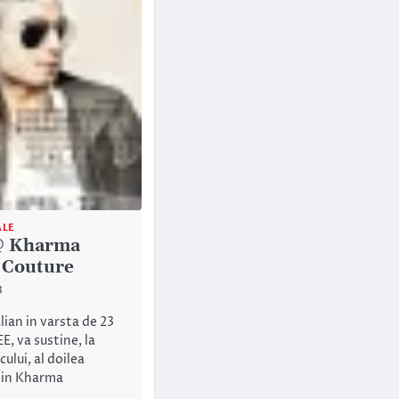
ALE
@ Kharma
 Couture
3
lian in varsta de 23
E, va sustine, la
cului, al doilea
 in Kharma