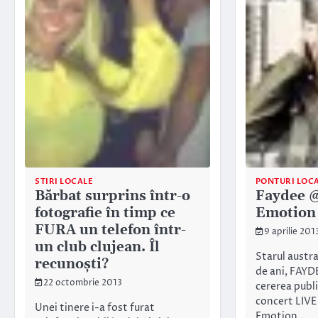
STIRI LOCALE
PONTURI LOC
Bărbat surprins într-o
Faydee 
fotografie în timp ce
Emotion
FURA un telefon într-
9 aprilie 201
un club clujean. Îl
Starul austra
recunoşti?
de ani, FAYDE
22 octombrie 2013
cererea publi
concert LIVE
Unei tinere i-a fost furat
Emotion…