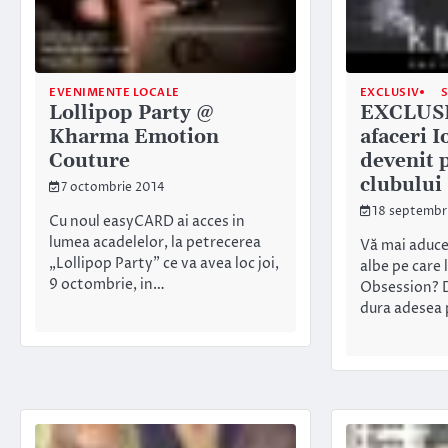
EVENIMENTE LOCALE
EXCLUSIV
S
Lollipop Party @
EXCLUSI
Kharma Emotion
afaceri 
Couture
devenit 
clubului
7 octombrie 2014
18 septembr
Cu noul easyCARD ai acces in
lumea acadelelor, la petrecerea
Vă mai aduce
„Lollipop Party” ce va avea loc joi,
albe pe care 
9 octombrie, in…
Obsession? D
dura adesea