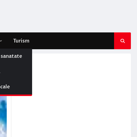
Turism
e sanatate
ă
ocale