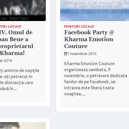
TIRI LOCALE
PONTURI LOCALE
V. Omul de
Facebook Party @
Ioan Bene a
Kharma Emotion
proprietarul
Couture
 Kharma!
7 noiembrie 2013
ie 2014
Kharma Emotion Couture
organizeaza sambata, 9
ți aminte de nopțile
noiembrie, o petrecere dedicata
le-ați petrecut în
fanilor de pe Facebook, iar
e distracția care
intrarea este libera toata
 până în…
noaptea.…