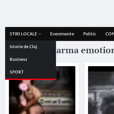
Skip
to
content
STIRI LOCALE
Evenimente
Politic
CON
Istorie de Cluj
Etichetă:
kharma emotion
Business
SPORT