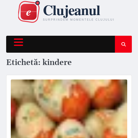
Skip
to
content
Etichetă:
kindere