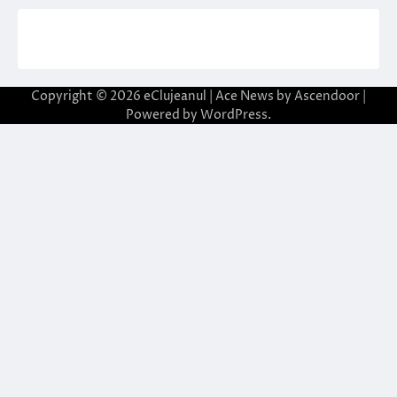
Copyright © 2026
eClujeanul
| Ace News by
Ascendoor
|
Powered by
WordPress
.