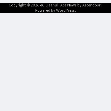
Copyright © 2026
eClujeanul
| Ace News by
Ascendoor
|
Powered by
WordPress
.