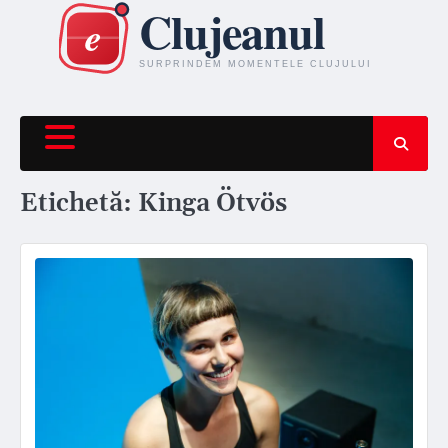
Skip
to
content
Etichetă:
Kinga Ötvös