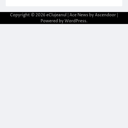
Copyright © 2026
eClujeanul
| Ace News by
Ascendoor
|
Powered by
WordPress
.