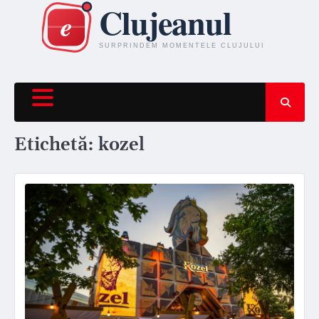
Skip
to
content
Etichetă:
kozel