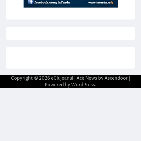
Copyright © 2026
eClujeanul
| Ace News by
Ascendoor
|
Powered by
WordPress
.