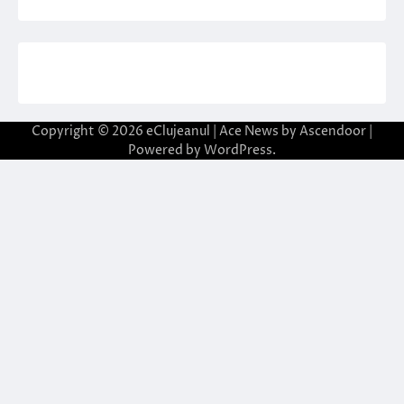
Copyright © 2026
eClujeanul
| Ace News by
Ascendoor
|
Powered by
WordPress
.