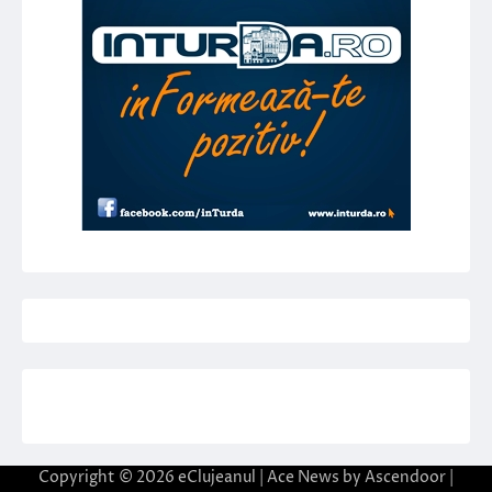
Copyright © 2026
eClujeanul
| Ace News by
Ascendoor
|