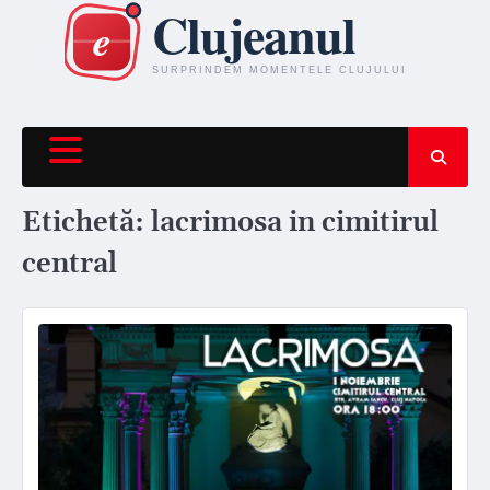
Skip
to
content
Etichetă:
lacrimosa in cimitirul
central