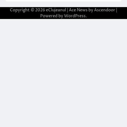
Copyright © 2026
eClujeanul
| Ace News by
Ascendoor
|
Powered by
WordPress
.