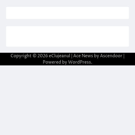
Copyright © 2026
eClujeanul
| Ace News by
Ascendoor
|
Powered by
WordPress
.