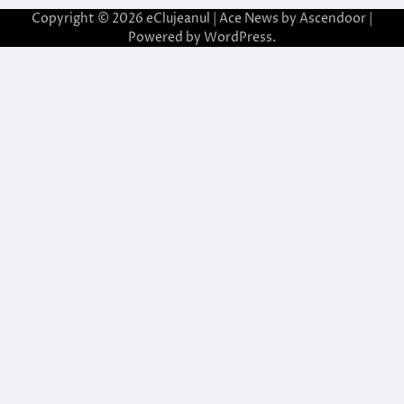
Copyright © 2026
eClujeanul
| Ace News by
Ascendoor
|
Powered by
WordPress
.