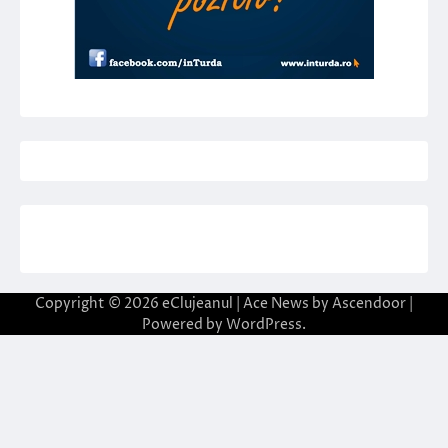
Copyright © 2026
eClujeanul
| Ace News by
Ascendoor
|
Powered by
WordPress
.